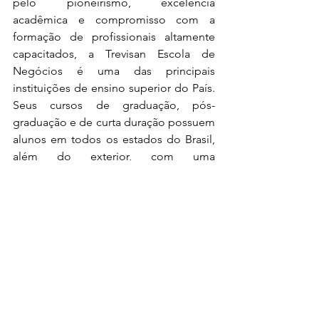
pelo pioneirismo, excelência 
acadêmica e compromisso com a 
formação de profissionais altamente 
capacitados, a Trevisan Escola de 
Negócios é uma das principais 
instituições de ensino superior do País. 
Seus cursos de graduação, pós-
graduação e de curta duração possuem 
alunos em todos os estados do Brasil, 
além do exterior, com uma 
metodologia exclusiva e 100% digital. 
Além disso, possui dezenas de clientes 
corporativos que contratam a Trevisan 
para capacitar seus profissionais em 
programas “ in company”. A instituição 
é a única escola de negócios do Brasil 
que teve origem a partir de uma 
empresa. Diante disso, conta com um 
corpo docente formado por 