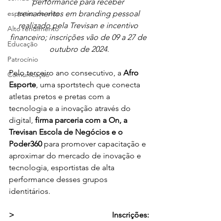
performance para receber 
esportes de elite
treinamentos em branding pessoal 
realizado pela Trevisan e incentivo 
Alto rendimento
financeiro; inscrições vão de 09 a 27 de 
Educação
outubro de 2024.
Patrocínio
Pelo terceiro ano consecutivo, a 
Afro 
Comunicação
Esporte
, uma sportstech que conecta 
atletas pretos e pretas com a 
tecnologia e a inovação através do 
digital,
 firma parceria com a On, a 
Trevisan Escola de Negócios e o 
Poder360 
para promover capacitação e 
aproximar do mercado de inovação e 
tecnologia, esportistas de alta 
performance desses grupos 
identitários.
> Inscrições: 