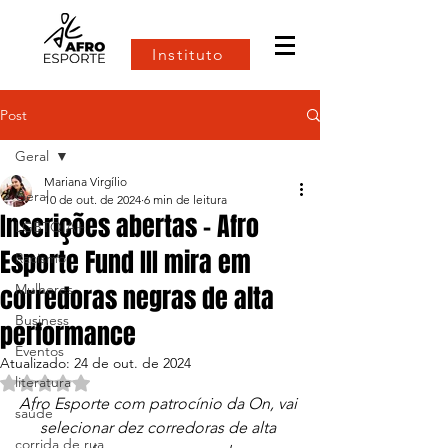
Instituto
Post
Geral
Mariana Virgílio
Geral
10 de out. de 2024
6 min de leitura
Inscrições abertas - Afro
LGBTQIA+
Esporte Fund III mira em
Racismo
corredoras negras de alta
Mulheres
Business
performance
Eventos
Atualizado:
24 de out. de 2024
literatura
Avaliado com NaN de 5 estrelas.
Afro Esporte com patrocínio da On, vai 
saúde
selecionar dez corredoras de alta 
corrida de rua