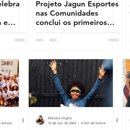
elebra
Projeto Jagun Esportes
m
nas Comunidades
a e
conclui os primeiros
o
seis meses no primeiro
bairro, com mais de
200 pessoas
beneficiadas
Mariana Virgílio
 leitura
10 de out. de 2024
6 min de leitura