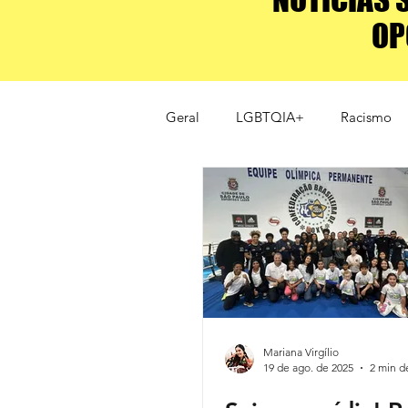
OP
Geral
LGBTQIA+
Racismo
esportes de elite
Alto rendi
Mariana Virgílio
19 de ago. de 2025
2 min de