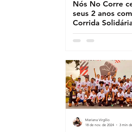
Nós No Corre c
seus 2 anos co
Corrida Solidári
confraternizaçã
Mariana Virgílio
18 de nov. de 2024
3 min de