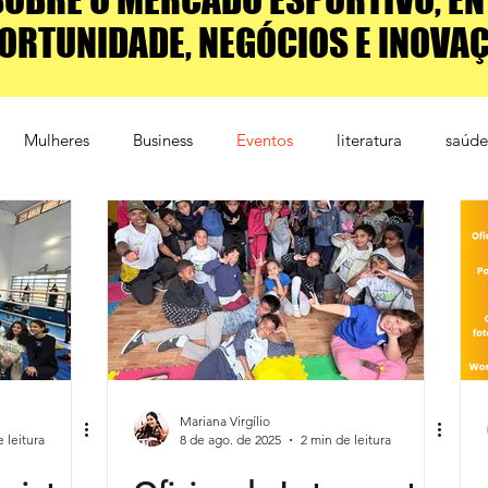
ORTUNIDADE, NEGÓCIOS E INOVA
Mulheres
Business
Eventos
literatura
saúde
mento
Educação
Patrocínio
Comunicação
Mariana Virgílio
 leitura
8 de ago. de 2025
2 min de leitura