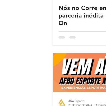
Nós no Corre e
parceria inédita
On
Afro Esporte
28 de mar. de 2023
1 min de