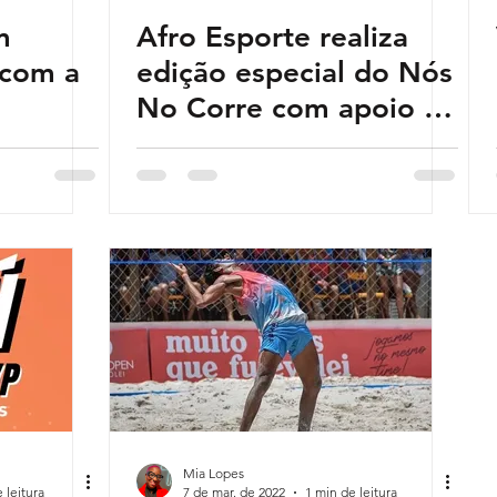
m
Afro Esporte realiza
 com a
edição especial do Nós
No Corre com apoio da
On
Mia Lopes
 leitura
7 de mar. de 2022
1 min de leitura