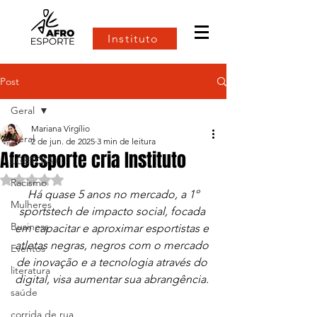
Instituto
Post
Geral
Mariana Virgílio
Geral
2 de jun. de 2025
3 min de leitura
Afroesporte cria Instituto
LGBTQIA+
Avaliado com NaN de 5 estrelas.
Racismo
 Há quase 5 anos no mercado, a 1º 
Mulheres
sportstech de impacto social, focada 
Business
em capacitar e aproximar esportistas e 
atletas negras, negros com o mercado 
Eventos
de inovação e a tecnologia através do 
literatura
digital, visa aumentar sua abrangência. 
saúde
corrida de rua