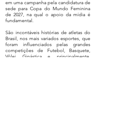
em uma campanha pela candidatura de 
sede para Copa do Mundo Feminina 
de 2027, na qual o apoio da mídia é 
fundamental.
São incontáveis histórias de atletas do 
Brasil, nos mais variados esportes, que 
foram influenciados pelas grandes 
competições de Futebol, Basquete, 
Vôlei, Ginástica e, principalmente, 
Jogos Olímpicos. Com mais 
exposição, teremos mais 
investimentos, mais qualidade e, acima 
de tudo, um produto extremamente 
qualificado.
Como um bônus, deixarei aqui os 
jogos do Brasil na Primeira Fase e onde 
irão passar. Boa sorte para a nossa 
Seleção, rumo à conquista inédita. Que 
novas crianças sejam influenciadas pelo 
exemplo dessas atletas sensacionais.