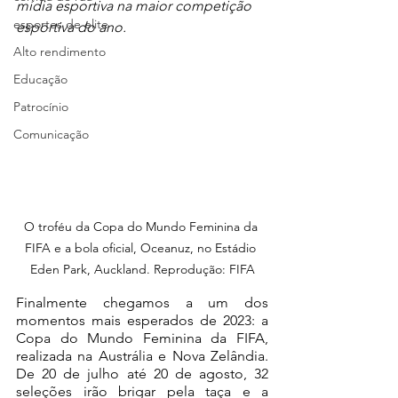
mídia esportiva na maior competição 
esportes de elite
esportiva do ano.
Alto rendimento
Educação
Patrocínio
Comunicação
O troféu da Copa do Mundo Feminina da 
FIFA e a bola oficial, Oceanuz, no Estádio 
Eden Park, Auckland. Reprodução: FIFA
Finalmente chegamos a um dos 
momentos mais esperados de 2023: a 
Copa do Mundo Feminina da FIFA, 
realizada na Austrália e Nova Zelândia. 
De 20 de julho até 20 de agosto, 32 
seleções irão brigar pela taça e a 