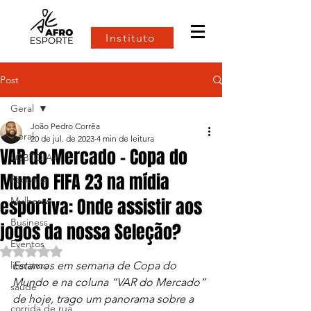
Instituto
Post
Geral
João Pedro Corrêa
Geral
20 de jul. de 2023
4 min de leitura
VAR do Mercado - Copa do
LGBTQIA+
Mundo FIFA 23 na mídia
Racismo
esportiva: Onde assistir aos
Mulheres
Business
jogos da nossa Seleção?
Eventos
Avaliado com NaN de 5 estrelas.
literatura
Estamos em semana de Copa do 
Mundo e na coluna “VAR do Mercado” 
saúde
de hoje, trago um panorama sobre a 
corrida de rua