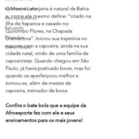
esportes de elite
O Mestre Laranjeira é natural da Bahia 
e, como ele mesmo define: “criado na 
Alto rendimento
Ilha de Itaparica e casado no 
Educação
Quilombo Flores, na Chapada 
Patrocínio
Diamantina”. Iniciou sua trajetória no 
esporte com a capoeira, ainda na sua 
Comunicação
cidade natal, vindo de uma família de 
capoeiristas. Quando chegou em São 
Paulo, já havia praticado boxe, mas foi 
quando se aperfeiçoou melhor e 
tornou-se, além de mestre de 
capoeira, treinador de boxe. 
Confira o bate bola que a equipe da 
Afroesporte fez com ele e seus 
ensinamentos para os mais jovens! 