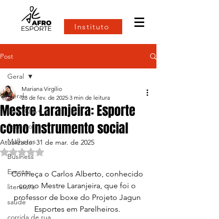
Instituto
Post
Geral
Mariana Virgílio
Geral
28 de fev. de 2025
3 min de leitura
Mestre Laranjeira: Esporte
LGBTQIA+
como instrumento social
Racismo
Mulheres
Atualizado:
31 de mar. de 2025
Avaliado com NaN de 5 estrelas.
Business
Eventos
Conheça o Carlos Alberto, conhecido 
como Mestre Laranjeira, que foi o 
literatura
professor de boxe do Projeto Jagun 
saúde
Esportes em Parelheiros. 
corrida de rua