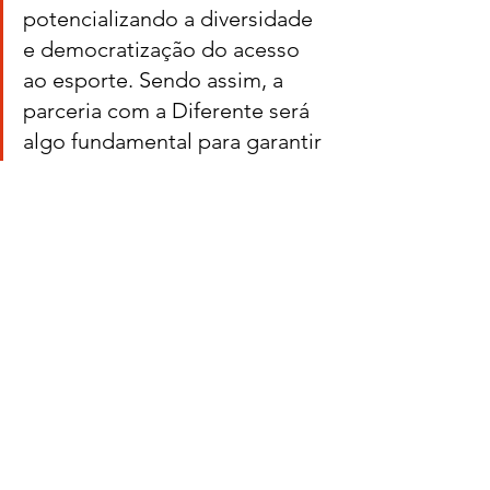
potencializando a diversidade 
e democratização do acesso 
ao esporte. Sendo assim, a 
parceria com a Diferente será 
algo fundamental para garantir 
uma alimentação de qualidade 
para que esses atletas possam 
melhorar cada vez mais seu 
desempenho”, conclui Mia 
Lopes, fundadora da Afro 
Esporte.
Sobre a Diferente:
A Diferente é a principal foodtech de 
assinatura de alimentos orgânicos do 