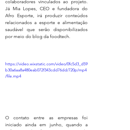
colaboradores vinculados ao projeto. 
Já Mia Lopes, CEO e fundadora do 
Afro Esporte, irá produzir conteúdos 
relacionados a esporte e alimentação 
saudável que serão disponibilizados 
por meio do blog da foodtech. 
https://video.wixstatic.com/video/0fc5d3_d59
b30a6aa8a480eab072f343cdd76dd/720p/mp4
/file.mp4
O contato entre as empresas foi 
iniciado ainda em junho, quando a 