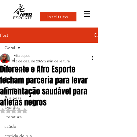
Instituto
Post
Geral
Mia Lopes
Geral
13 de dez. de 2022
2 min de leitura
Diferente e Afro Esporte
LGBTQIA+
fecham parceria para levar
Racismo
alimentação saudável para
Mulheres
Business
atletas negros
Eventos
Avaliado com NaN de 5 estrelas.
literatura
saúde
corrida de rua