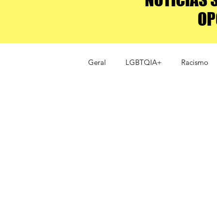
OP
Geral
LGBTQIA+
Racismo
esportes de elite
Alto rendi