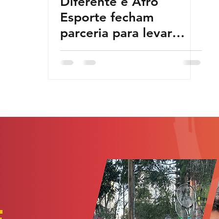
Diferente e Afro
Esporte fecham
parceria para levar
alimentação saudável
para atletas negros