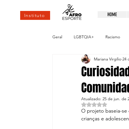
HOME
Instituto
Geral
LGBTQIA+
Racismo
Mariana Virgílio
24 
esportes de elite
Alto rendim
Curiosida
Comunida
Atualizado:
25 de jun. de 
Avaliado com NaN d
O projeto baseia-se 
crianças e adolescen