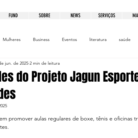
FUND
SOBRE
NEWS
SERVIÇOS
MA
Mulheres
Business
Eventos
literatura
saúde
de jun. de 2025
2 min de leitura
ento
Educação
Patrocínio
Comunicação
des do Projeto Jagun Esport
des
2025
e 5 estrelas.
em promover aulas regulares de boxe, tênis e oficinas tr
tes.