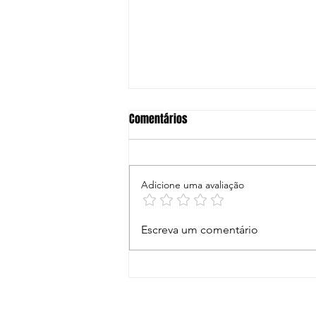
Comentários
Adicione uma avaliação
Oficina de Finanças no Projeto
Escreva um comentário
Jagun