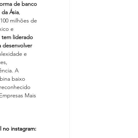
forma de banco 
 da Ásia
, 
100 milhões de 
xico e 
 tem liderado 
a desenvolver 
lexidade e 
es, 
ncia. A 
bina baixo 
 reconhecido 
 Empresas Mais 
l no instagram: 