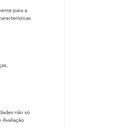
mente para a 
aracterísticas 
ças, 
idades não só 
e Avaliação 