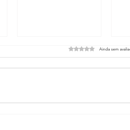
Avaliado com 0 de 5 estrel
Ainda sem avali
Benef
Depoimentos sobre o Projeto
Jagun Esportes nas
Comunidades