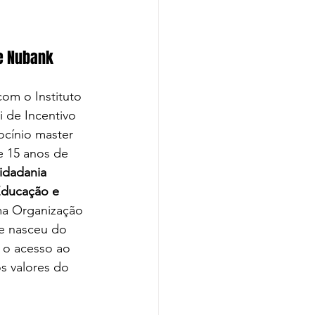
 e Nubank
com o Instituto 
 de Incentivo 
ocínio master 
 15 anos de 
Cidadania 
Educação e 
ma Organização 
ue nasceu do 
 o acesso ao 
s valores do 