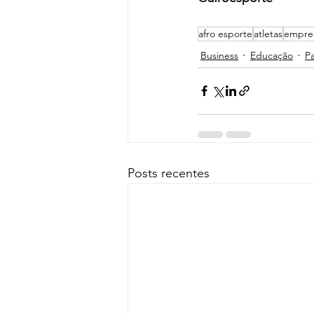
afro esporte
atletas
empre
Business
Educação
Pa
Posts recentes