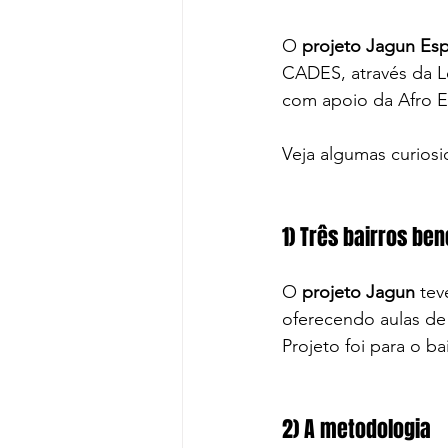
O 
projeto Jagun Es
CADES, através da L
com apoio da Afro E
Veja algumas curios
1) Três bairros be
O 
projeto Jagun
 tev
oferecendo aulas de 
Projeto foi para o ba
2) A metodologia