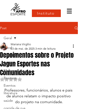
Instituto
Post
Geral
Mariana Virgílio
Geral
23 de mai. de 2025
3 min de leitura
Depoimentos sobre o Projeto
LGBTQIA+
Jagun Esportes nas
Racismo
Comunidades
Mulheres
Business
Avaliado com NaN de 5 estrelas.
Eventos
Professores, funcionários, alunos e pais 
literatura
de alunos relatam o impacto positivo 
saúde
do projeto na comunidade.
corrida de rua