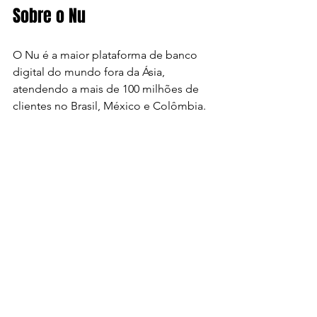
Sobre o Nu
O Nu é a maior plataforma de banco 
digital do mundo fora da Ásia, 
atendendo a mais de 100 milhões de 
clientes no Brasil, México e Colômbia. 
A empresa tem liderado uma 
transformação na indústria, usando 
dados e tecnologia proprietária para 
desenvolver produtos e serviços 
inovadores. Guiado por sua missão de 
combater a complexidade e 
empoderar as pessoas, o Nu atende à 
jornada financeira completa dos 
clientes, promovendo acesso e avanço 
financeiro com crédito responsável e 
transparência. 