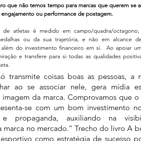
ro que não temos tempo para marcas que querem se asso
e engajamento ou performance de postagem.
e de atletas é medido em campo/quadra/octagono, 
medalhas ou da sua trajetória, e não em alcance d
o além do investimento financeiro em si.  Ao apoiar um
iração e transfere para si todas as qualidades positiv
eta.
ó transmite coisas boas as pessoas, a 
ar ao se associar nele, gera mídia es
a imagem da marca. Comprovamos que o 
resenta-se com um bom investimento no
 e propaganda, auxiliando na visibi
 marca no mercado.” Trecho do livro A bol
esportivo como estratégia de sucesso po