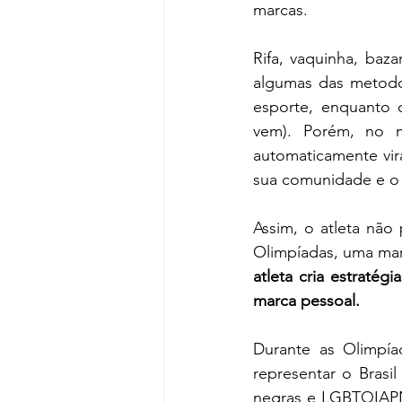
marcas.
Rifa, vaquinha, baza
algumas das metodol
esporte, enquanto 
vem). Porém, no 
automaticamente vira
sua comunidade e o 
Assim, o atleta não
Olimpíadas, uma marc
atleta cria estratég
marca pessoal.
Durante as Olimpía
representar o Brasi
negras e LGBTQIAP