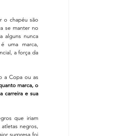
ar o chapéu são 
a se manter no 
a alguns nunca 
é uma marca, 
ial, a força da 
o a Copa ou as 
uanto marca, o 
 carreira e sua 
ros que iriam 
tletas negros, 
or surpresa foi 