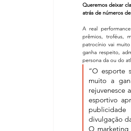
Queremos deixar cla
atrás de números d
A real performanc
prêmios, troféus, 
patrocínio vai muit
ganha respeito, adm
persona da ou do atl
“O esporte s
muito a ganh
rejuvenesce 
esportivo ap
publicidade
divulgação da
O marketing 