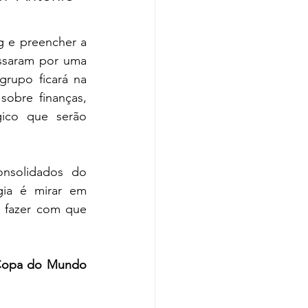
g e preencher a 
ssaram por uma 
rupo ficará na 
obre finanças, 
gico que serão 
nsolidados do 
ia é mirar em 
 fazer com que 
 Copa do Mundo 