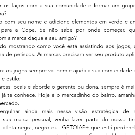
tar os laços com a sua comunidade e formar um grupo
pa?
o com seu nome e adicione elementos em verde e am
l para a Copa. Se não sabe por onde começar, que
com a marca daquele seu amigo?
do mostrando como você está assistindo aos jogos, 
sa de petiscos. As marcas precisam ver seu produto apli
ra os jogos sempre vai bem e ajuda a sua comunidade a
e estilo;
rcas locais e aborde o gerente ou dona, sempre é mais 
já te conhece. Hoje é o mercadinho do bairro, amanh
mercado.
rgulhar ainda mais nessa visão estratégica de 
 sua marca pessoal, venha fazer parte do nosso tim
a atleta negra, negro ou LGBTQIAP+ que está perdend