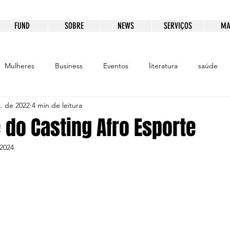
FUND
SOBRE
NEWS
SERVIÇOS
MA
Mulheres
Business
Eventos
literatura
saúde
. de 2022
4 min de leitura
ento
Educação
Patrocínio
Comunicação
 do Casting Afro Esporte
 2024
e 5 estrelas.