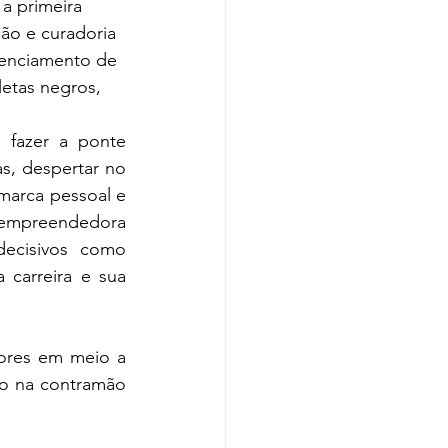
a primeira 
ão e curadoria 
enciamento de 
letas negros, 
 fazer a ponte 
s, despertar no 
marca pessoal e 
 empreendedora 
ecisivos como 
 carreira e sua 
ores em meio a 
 na contramão 