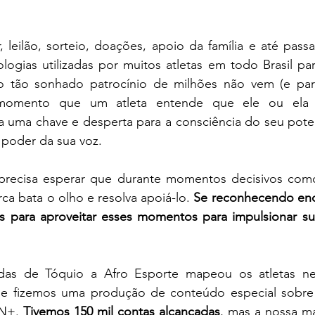
r, leilão, sorteio, doações, apoio da família e até pass
ogias utilizadas por muitos atletas em todo Brasil par
o tão sonhado patrocínio de milhões não vem (e par
momento que um atleta entende que ele ou ela 
 uma chave e desperta para a consciência do seu potenc
poder da sua voz. 
 precisa esperar que durante momentos decisivos com
a bata o olho e resolva apoiá-lo. 
Se reconhecendo enq
ias para aproveitar esses momentos para impulsionar sua
das de Tóquio a Afro Esporte mapeou os atletas neg
l e fizemos uma produção de conteúdo especial sobre a
N+. 
Tivemos 150 mil contas alcançadas
, mas a nossa mai