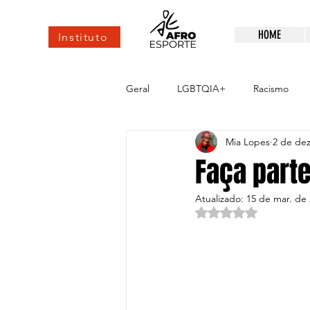
HOME
Instituto
Geral
LGBTQIA+
Racismo
Mia Lopes
2 de dez
esportes de elite
Alto rendim
Faça parte
Atualizado:
15 de mar. de
Avaliado com NaN d