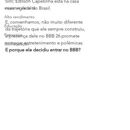
Sim, Edílson Capetinha está na casa 
esportes de elite
mais vigiada do Brasil.
Alto rendimento
E, convenhamos, não muito diferente 
Educação
da trajetória que ele sempre construiu, 
Patrocínio
a presença dele no BBB 26 promete 
entregar entretenimento e polêmicas. 
Comunicação
E porque ele decidiu entrar no BBB?