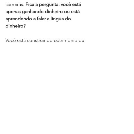
carreiras. 
Fica a pergunta: você está 
apenas ganhando dinheiro ou está 
aprendendo a falar a língua do 
dinheiro?
Você está construindo patrimônio ou 
só renda?
Você está se preparando para o 
mundo que existe depois do aplauso?
Inovar não é só investir em negócios e 
sucesso não é só performance 
esportiva.
Chegar na casa dos 50 anos com 
estabilidade financeira, mente aberta, 
consciência social e capacidade de se 
reinventar deveria ser parte do projeto 