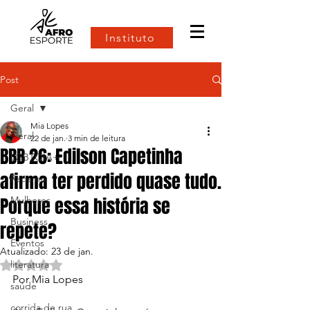
Instituto
Post
Geral
Mia Lopes
Geral
22 de jan.
3 min de leitura
BBB 26: Edilson Capetinha
LGBTQIA+
afirma ter perdido quase tudo.
Racismo
Porque essa história se
Mulheres
Business
repete?
Eventos
Atualizado:
23 de jan.
literatura
Avaliado com NaN de 5 estrelas.
Por Mia Lopes 
saúde
corrida de rua