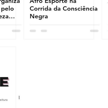
rganiza
Afro Esporte na
 pelo
Corrida da Consciência
eza
Negra
eitura