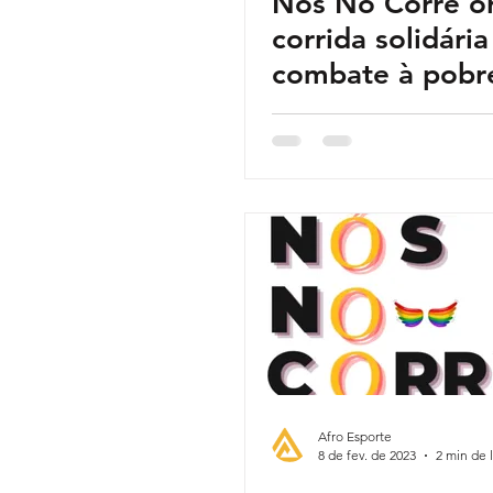
Nós No Corre o
corrida solidária
combate à pobr
menstrual
Afro Esporte
8 de fev. de 2023
2 min de l