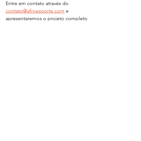
Entre em contato através do 
contato@afroesporte.com
 e 
apresentaremos o projeto completo 
para vocês.
atletas negros
esporte
business
diversidade
empreendedorismo
futebol
empreendedorismo afro esportivo
afro esporte fund
copa do mundo fifa de futebol feminino
futebol feminino
mulheres no futebol
Mulheres
Business
Ver tudo
Posts recentes