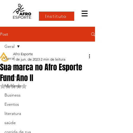
Instituto
Post
Geral
Afro Esporte
Geral
1 de jun. de 2023
2 min de leitura
Sua marca no Afro Esporte
LGBTQIA+
Fund Ano II
Racismo
Mulheres
Avaliado com NaN de 5 estrelas.
Business
Eventos
literatura
saúde
corrida de rua