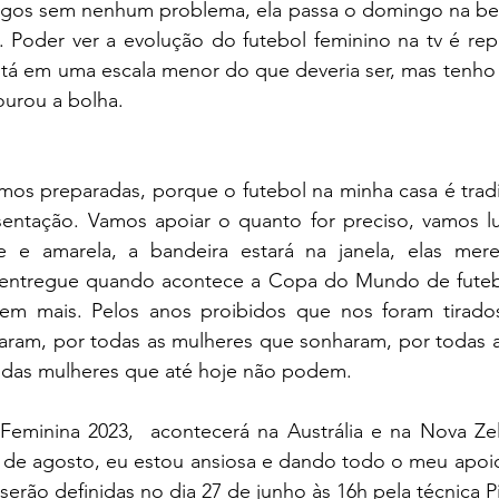
gos sem nenhum problema, ela passa o domingo na bei
 Poder ver a evolução do futebol feminino na tv é repr
stá em uma escala menor do que deveria ser, mas tenho 
ourou a bolha. 
mos preparadas, porque o futebol na minha casa é tradi
entação. Vamos apoiar o quanto for preciso, vamos lut
de e amarela, a bandeira estará na janela, elas me
entregue quando acontece a Copa do Mundo de futebo
cem mais. Pelos anos proibidos que nos foram tirados
aram, por todas as mulheres que sonharam, por todas a
das mulheres que até hoje não podem. 
inina 2023,  acontecerá na Austrália e na Nova Zelâ
0 de agosto, eu estou ansiosa e dando todo o meu apoio
serão definidas no dia 27 de junho às 16h pela técnica 