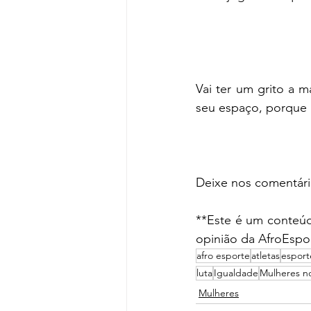
Vai ter um grito a 
seu espaço, porque 
Deixe nos comentário
**Este é um conteúd
opinião da AfroEspo
afro esporte
atletas
esport
luta
Igualdade
Mulheres no
Mulheres