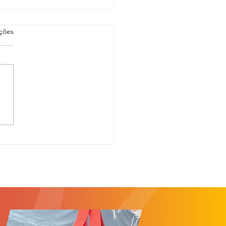
as.
ações
ições abertas - Afro Esporte
III mira em corredoras
s de alta performance