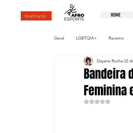
HOME
Instituto
Geral
LGBTQIA+
Racismo
Dayane Rocha
22 d
esportes de elite
Alto rendim
Bandeira d
Feminina 
Avaliado com NaN d