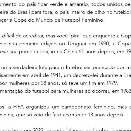
ento do país ficar verde e amarelo, todos unidos pe
ra do Brasil para fora, o país inteiro de olho no futebol
çar a Copa do Mundo de Futebol Feminino.
é difícil de acreditar, mas você ‘pira’ que enquanto a C
teve sua primeira edição no Uruguai em 1930, a Cop
teve sua primeira edição na China 61 anos depois, em 19
i uma verdadeira luta para o futebol ser praticado por m
samente em abril de 1941, um decreto-lei durante a Era 
 por mulheres por 38 anos, só teve um fim em 1979.
amentação do futebol para mulheres só ocorreu em 1983
s, a FIFA organizou um campeonato feminino, mas ai
ina, que só veio de fato acontecer 13 anos depois. 
ndo hoje em 2023, quando falamos de futebol feminino,