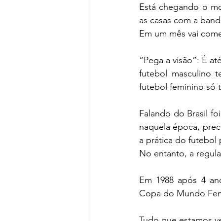
Está chegando o mom
as casas com a bandei
Em um mês vai come
“Pega a visão”: É at
futebol masculino 
futebol feminino só 
Falando do Brasil fo
naquela época, preci
a prática do futebol
No entanto, a regul
Em 1988 após 4 ano
Copa do Mundo Femin
Tudo que estamos ve