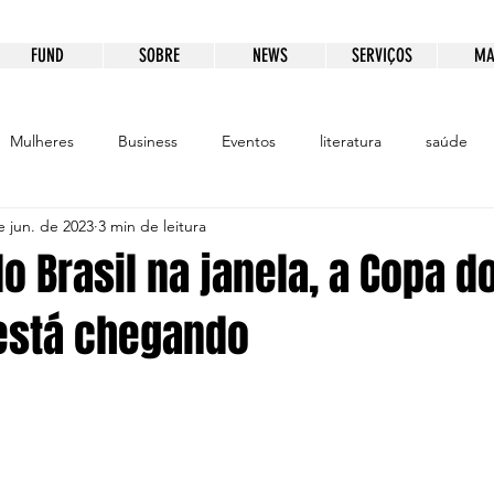
FUND
SOBRE
NEWS
SERVIÇOS
MA
Mulheres
Business
Eventos
literatura
saúde
e jun. de 2023
3 min de leitura
ento
Educação
Patrocínio
Comunicação
o Brasil na janela, a Copa 
está chegando
e 5 estrelas.