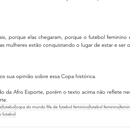
mais, porque elas chegaram, porque o futebol feminino 
as mulheres estão conquistando o lugar de estar e ser 
s sua opinião sobre essa Copa histórica. 
o da Afro Esporte, porém o texto acima não reflete nec
rte.
e
futebol
copa do mundo fifa de futebol feminino
futebol feminino
femi
 futebol