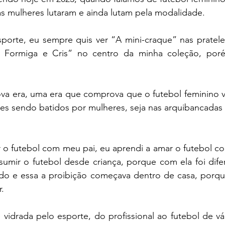
as mulheres lutaram e ainda lutam pela modalidade.
rte, eu sempre quis ver “A mini-craque” nas prateleira
, Formiga e Cris” no centro da minha coleção, poré
a era, uma era que comprova que o futebol feminino v
s sendo batidos por mulheres, seja nas arquibancadas 
 o futebol com meu pai, eu aprendi a amar o futebol co
sumir o futebol desde criança, porque com ela foi dife
ido e essa a proibição começava dentro de casa, porque
r.
 vidrada pelo esporte, do profissional ao futebol de várz