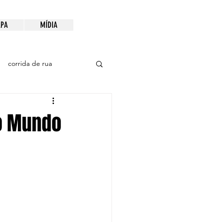
PA
MÍDIA
corrida de rua
do Mundo