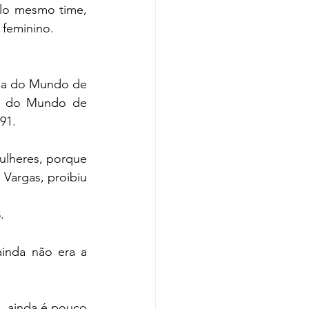
lo mesmo time, 
 feminino. 
opa do Mundo de 
a do Mundo de 
91.
ulheres, porque 
Vargas, proibiu 
. 
nda não era a 
 ainda é pouco 