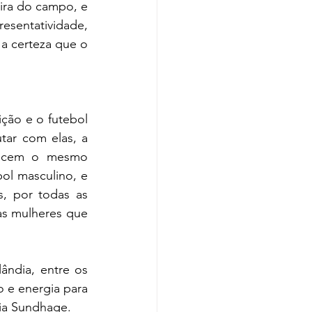
ra do campo, e 
esentatividade, 
a certeza que o 
ção e o futebol 
ar com elas, a 
recem o mesmo 
l masculino, e 
, por todas as 
s mulheres que 
ndia, entre os 
 e energia para 
Pia Sundhage. 