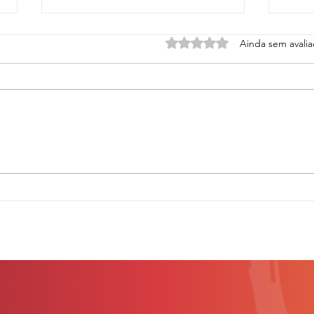
Avaliado com 0 de 5 estrel
Ainda sem avali
Encerramento do Afro Esporte
Inscr
Fund III
Fund 
negra