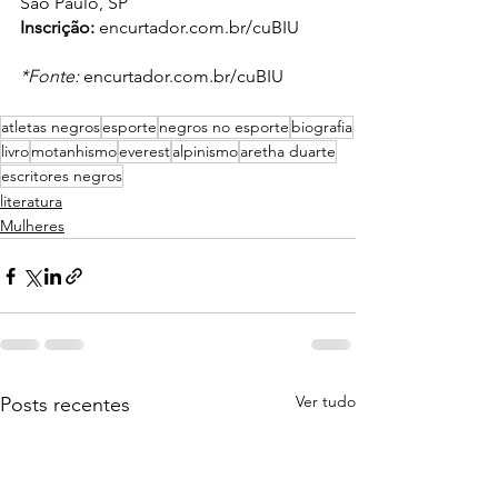
São Paulo, SP
Inscrição:
 encurtador.com.br/cuBIU
*Fonte: 
encurtador.com.br/cuBIU
atletas negros
esporte
negros no esporte
biografia
livro
motanhismo
everest
alpinismo
aretha duarte
escritores negros
literatura
Mulheres
Ver tudo
Posts recentes