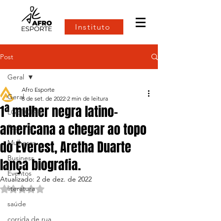
Instituto
Post
Geral
Afro Esporte
Geral
8 de set. de 2022
2 min de leitura
1ª mulher negra latino-
LGBTQIA+
americana a chegar ao topo
Racismo
do Everest, Aretha Duarte
Mulheres
Business
lança biografia.
Eventos
Atualizado:
2 de dez. de 2022
literatura
Avaliado com NaN de 5 estrelas.
saúde
corrida de rua