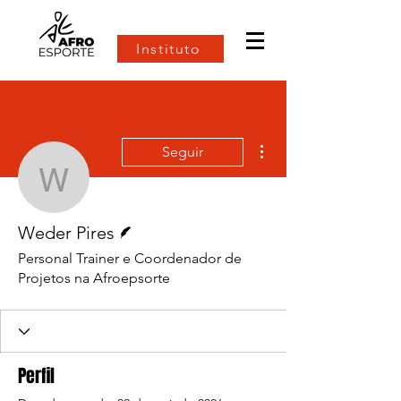
Instituto
Mais ações
Seguir
Weder Pires
Escritor
Weder Pires
Personal Trainer e Coordenador de
Projetos na Afroepsorte
Perfil