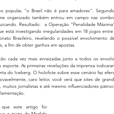
 popular, “o Brasil não é para amadores”. Segundo 
ime organizado também entrou em campo nas sombra
quicando. Resultado:  a Operação “Penalidade Máxima”,
e está investigando irregularidades em 18 jogos entre 
ato Brasileiro, revelando o possível envolvimento d
, a fim de obter ganhos em apostas. 
tão cada vez mais enraizadas junto a todos os envolv
 esporte. As primeiras revelações da imprensa indicara
ta do Iceberg. O holofote sobre esse cenário faz eferv
rovavelmente, caro leitor, você verá que sites de grand
 muitos jornalistas e até mesmo influenciadores patroc
ulamentação.
e este artigo foi 
que o texto da Medida 