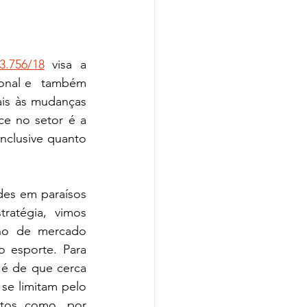
3.756/18
 visa a 
ional e  também 
is às mudanças 
e no setor é a 
nclusive quanto 
es em paraísos 
atégia, vimos 
ho de mercado 
 esporte. Para 
é de que cerca 
se limitam pelo 
tos como, por 