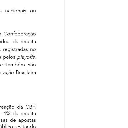
 nacionais ou 
 Confederação 
ual da receita 
registradas no 
s pelos 
playoffs
, 
ue também são 
ação Brasileira 
eação da CBF, 
 4% da receita 
asas de apostas 
blico, evitando 