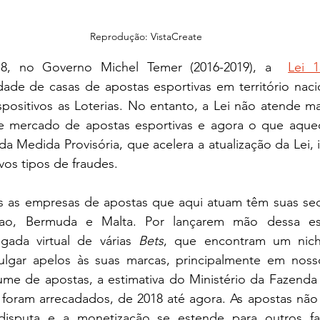
Reprodução: VistaCreate
8, no Governo Michel Temer (2016-2019), a  
Lei 1
idade de casas de apostas esportivas em território nac
positivos as Loterias. No entanto, a Lei não atende ma
e mercado de apostas esportivas e agora o que aquec
a Medida Provisória, que acelera a atualização da Lei, i
os tipos de fraudes.
s as empresas de apostas que aqui atuam têm suas sed
çao, Bermuda e Malta. Por lançarem mão dessa estr
gada virtual de várias 
Bets
, que encontram um nic
ulgar apelos às suas marcas, principalmente em nosso
me de apostas, a estimativa do Ministério da Fazenda 
 foram arrecadados, de 2018 até agora. As apostas não 
disputa e a monetização se estende para outros fa