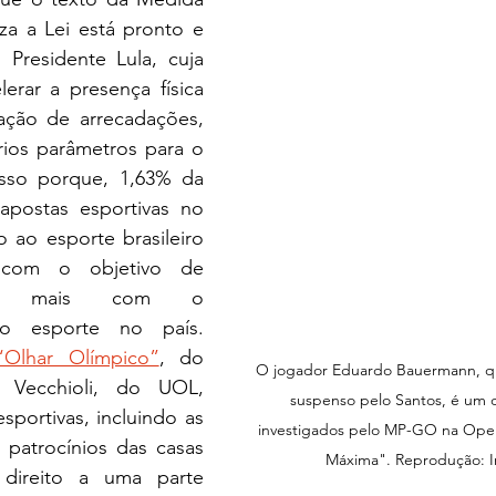
iza a Lei está pronto e 
Presidente Lula, cuja 
erar a presença física 
zação de arrecadações, 
ios parâmetros para o 
 Isso porque, 1,63% da 
 apostas esportivas no 
o ao esporte brasileiro 
om o objetivo de 
nda mais com o 
o esporte no país. 
“Olhar Olímpico”
, do 
O jogador Eduardo Bauermann, qu
o Vecchioli, do UOL, 
suspenso pelo Santos, é um 
sportivas, incluindo as 
investigados pelo MP-GO na Oper
patrocínios das casas 
Máxima". Reprodução: 
direito a uma parte 