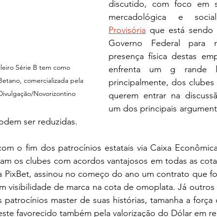
discutido, com foco em su
mercadológica e soci
Provisória
 que está sendo 
Governo Federal para re
presença física destas emp
eiro Série B tem como 
enfrenta um g rande lob
Betano, comercializada pela 
principalmente, dos clubes 
ivulgação/Novorizontino
querem entrar na discuss
um dos principais argumento
odem ser reduzidas. 
com o fim dos patrocínios estatais via Caixa Econômica
am os clubes com acordos vantajosos em todas as cotas
a PixBet, assinou no começo do ano um contrato que foi
om visibilidade de marca na cota de omoplata. Já outros 
patrocínios master de suas histórias, tamanha a força 
este favorecido também pela valorização do Dólar em re