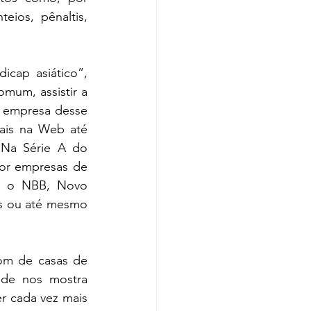
ios, pênaltis, 
cap asiático”, 
mum, assistir a 
 empresa desse 
ais na Web até 
 Na Série A do 
or empresas de 
s o NBB, Novo 
Basquete Brasil, e a Superliga de Vôlei, com cotas de patrocínio importantes ou até mesmo 
om de casas de 
de nos mostra 
r cada vez mais 