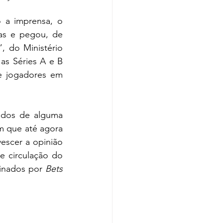
a imprensa, o 
s e pegou, de 
 do Ministério 
as Séries A e B 
e jogadores em 
idos de alguma 
m que até agora 
escer a opinião 
e circulação do 
inados por 
Bets