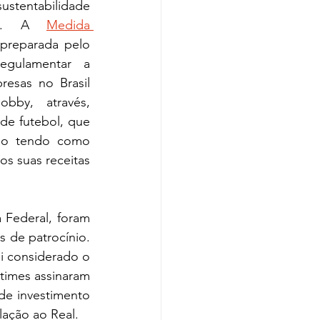
stentabilidade 
al. A 
Medida 
preparada pelo 
gulamentar a 
resas no Brasil 
by, através, 
de futebol, que 
ão tendo como 
s suas receitas 
 Federal, foram 
 de patrocínio. 
 considerado o 
times assinaram 
de investimento 
lação ao Real.