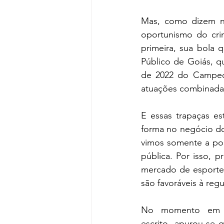
Mas, como dizem no
oportunismo do cr
primeira, sua bola 
Público de Goiás, qu
de 2022 do Campeon
atuações combinadas
E essas trapaças es
forma no negócio do
vimos somente a pon
pública. Por isso, p
mercado de esporte,
são favoráveis à reg
No momento em qu
escrito, apurou-se 