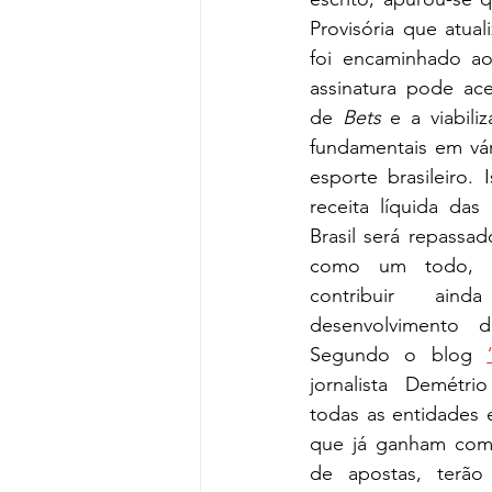
Provisória que atual
foi encaminhado ao 
assinatura pode acel
de 
Bets
 e a viabili
fundamentais em vár
esporte brasileiro.
receita líquida das
Brasil será repassad
como um todo, c
contribuir ai
desenvolvimento d
Segundo o blog 
jornalista Demétri
todas as entidades e
que já ganham com 
de apostas, terão 