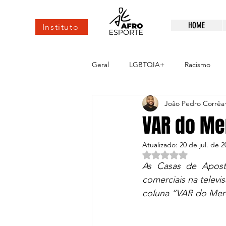
HOME
Instituto
Geral
LGBTQIA+
Racismo
João Pedro Corrêa
esportes de elite
Alto rendim
VAR do Me
Atualizado:
20 de jul. de 2
Avaliado com NaN d
As Casas de Aposta
comerciais na televis
coluna “VAR do Mer