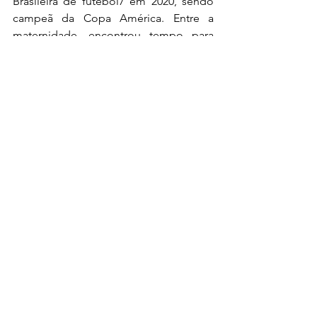
Brasileira de futebol7 em 2020, sendo 
campeã da Copa América. Entre a 
maternidade, encontrou tempo para 
retomar os treinos e levou os dois 
filhos na última viagem que teve com a 
equipe para disputar um campeonato.
Visite a página no instagram