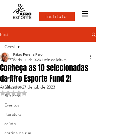
Instituto
Post
Geral
Fábio Pereira Faroni
Geral
27 de jul. de 2023
4 min de leitura
Conheça as 10 selecionadas
LGBTQIA+
da Afro Esporte Fund 2!
Racismo
Mulheres
Atualizado:
27 de jul. de 2023
Avaliado com NaN de 5 estrelas.
Business
Eventos
literatura
saúde
corrida de rua