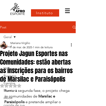
Instituto
Post
Geral
Mariana Virgílio
Geral
7 de mar. de 2025
1 min de leitura
Projeto Jagun Esportes nas
LGBTQIA+
Comunidades: estão abertas
Racismo
as inscrições para os bairros
Mulheres
Business
de Marsilac e Paraisópolis
Eventos
Avaliado com NaN de 5 estrelas.
literatura
Rumo à segunda fase, o projeto chega 
às comunidades de 
Marsilac e 
saúde
Paraisópolis
 e pretende ampliar o 
corrida de rua