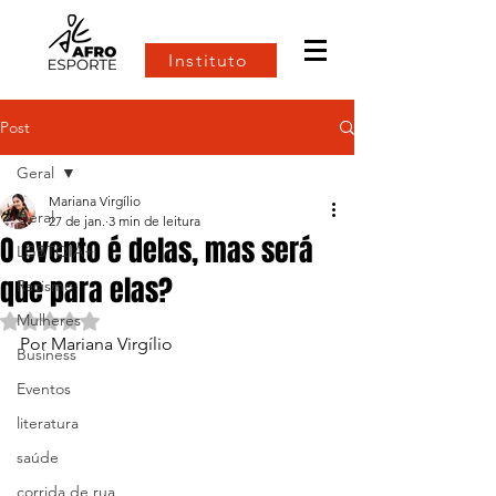
Instituto
Post
Geral
Mariana Virgílio
Geral
27 de jan.
3 min de leitura
O evento é delas, mas será
LGBTQIA+
que para elas?
Racismo
Mulheres
Avaliado com NaN de 5 estrelas.
Por Mariana Virgílio
Business
Eventos
literatura
saúde
corrida de rua