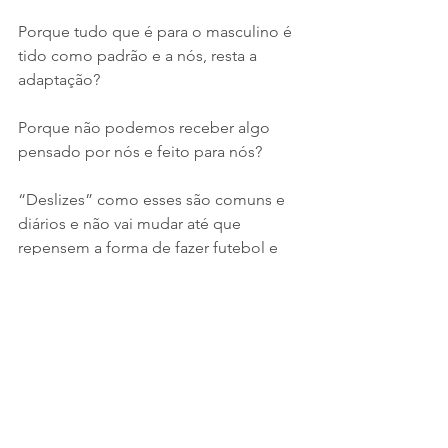
Porque tudo que é para o masculino é 
tido como padrão e a nós, resta a 
adaptação? 
Porque não podemos receber algo 
pensado por nós e feito para nós?
“Deslizes” como esses são comuns e 
diários e não vai mudar até que 
repensem a forma de fazer futebol e 
não olhem o feminino como uma 
adaptação do masculino e sim um 
segmento que existe e existiria 
independente de homens jogando ou 
não.
Apesar de tudo e “com tudo”, 
estamos na contagem regressiva para a 