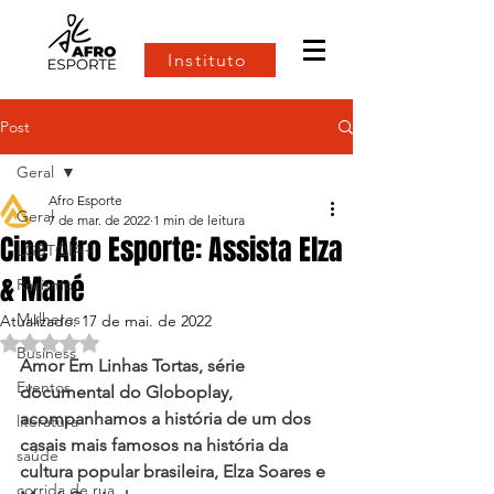
Instituto
Post
Geral
Afro Esporte
Geral
7 de mar. de 2022
1 min de leitura
Cine Afro Esporte: Assista Elza
LGBTQIA+
& Mané
Racismo
Mulheres
Atualizado:
17 de mai. de 2022
Avaliado com NaN de 5 estrelas.
Business
Amor Em Linhas Tortas, série 
Eventos
documental do Globoplay, 
acompanhamos a história de um dos 
literatura
casais mais famosos na história da 
saúde
cultura popular brasileira, Elza Soares e 
corrida de rua