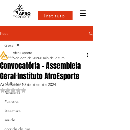
Instituto
Post
Geral
Afro Esporte
Geral
6 de dez. de 2024
0 min de leitura
Convocatória - Assembleia
LGBTQIA+
Geral Instituto AfroEsporte
Racismo
Mulheres
Atualizado:
10 de dez. de 2024
Avaliado com NaN de 5 estrelas.
Business
Eventos
literatura
saúde
corrida de rua