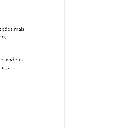
ações mais 
do, 
mpliando as 
rmação.