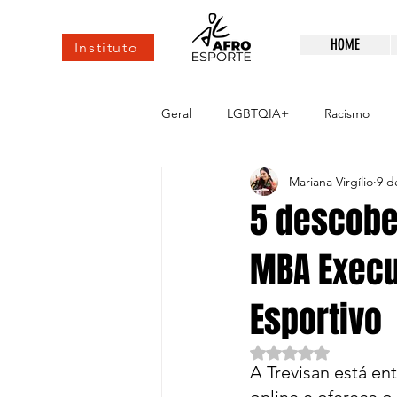
HOME
Instituto
Geral
LGBTQIA+
Racismo
Mariana Virgílio
9 d
esportes de elite
Alto rendim
5 descober
MBA Execu
Esportivo
Avaliado com NaN d
A Trevisan está e