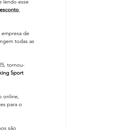
 lendo esse 
desconto 
a empresa de 
angem todas as 
5, tornou-
king Sport 
 online, 
es para o 
nos são 