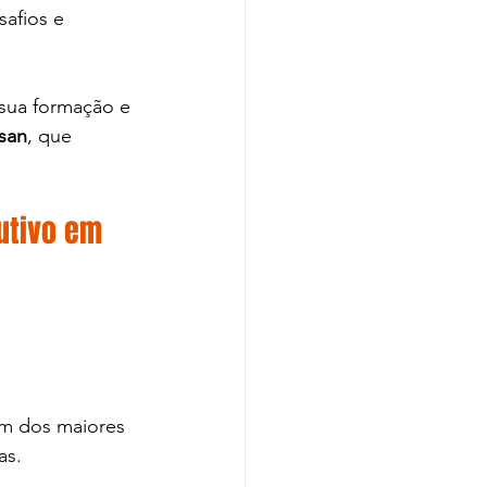
afios e 
 sua formação e 
san
, que 
utivo em 
um dos maiores 
s. 