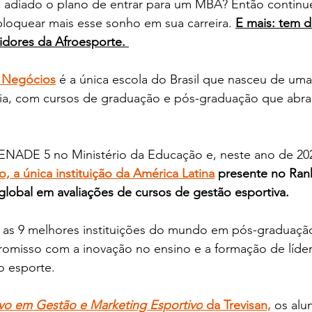
adiado o plano de entrar para um MBA? Então continue
loquear mais esse sonho em sua carreira. 
E mais: tem 
idores da Afroesporte. 
e Negócios
 é a única escola do Brasil que nasceu de um
oria, com cursos de graduação e pós-graduação que abr
NADE 5 no Ministério da Educação e, neste ano de 202
o, a única instituição da América Latina
 presente no Ran
 global em avaliações de cursos de gestão esportiva.
e as 9 melhores instituições do mundo em pós-graduação
omisso com a inovação no ensino e a formação de líder
o esporte.
o em Gestão e Marketing Esportivo
 da Trevisan,
 os alu