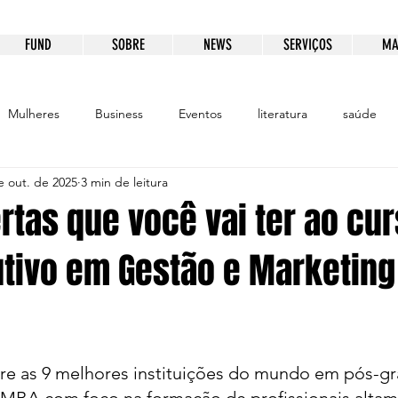
FUND
SOBRE
NEWS
SERVIÇOS
MA
Mulheres
Business
Eventos
literatura
saúde
e out. de 2025
3 min de leitura
ento
Educação
Patrocínio
Comunicação
tas que você vai ter ao cur
tivo em Gestão e Marketing
e 5 estrelas.
ntre as 9 melhores instituições do mundo em pós-g