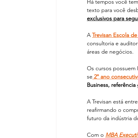
Há tempos você tem 
texto para você desb
exclusivos para segu
A 
Trevisan Escola d
consultoria e audit
áreas de negócios. 
Os cursos 
possuem E
se
 2º ano consecutiv
Business, referência
A Trevisan está entr
reafirmando o compr
futuro da indústria d
Com o 
MBA Executiv