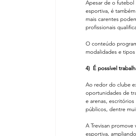
Apesar de o futebol
esportiva, é també
mais carentes podem
profissionais qualifi
O conteúdo programá
modalidades e tipos 
4)  É possível trab
Ao redor do clube ex
oportunidades de tra
e arenas, escritório
públicos, dentre mui
A Trevisan promove v
esportiva, ampliand