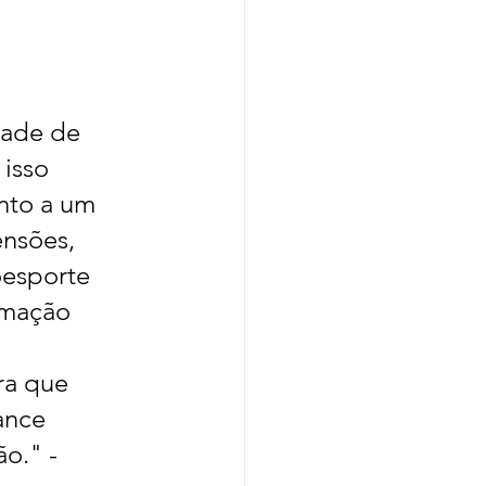
dade de 
isso 
nto a um 
nsões, 
oesporte 
rmação 
ra que 
ance 
o." - 